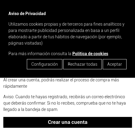
menu
Aviso de Privacidad
Utilizamos cookies propias y de terceros para fines analíticos y
search
para mostrarte publicidad personalizada en basa a un perfil
elaborado a partir de tus hábitos de navegación (por ejemplo,
páginas visitadas)
Inicia sesión o crea una nueva cuenta
Para más información consulta la
Política de cookies
Configuración
Rechazar todas
Aceptar
Nuevo usuario
Al crear una cuenta, podrás realizar el proceso de compra más
rápidamente
Aviso: Cuando te hayas registrado, recibirás un correo electrónico
que deberás confirmar. Si no lo recibes, comprueba que no te haya
llegado a la bandeja de spam.
Crear una cuenta