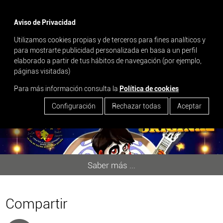
menu
Aviso de Privacidad
Utilizamos cookies propias y de terceros para fines analíticos y
search
para mostrarte publicidad personalizada en basa a un perfil
elaborado a partir de tus hábitos de navegación (por ejemplo,
COCO, EL MUSICAL
páginas visitadas)
Para más información consulta la
Política de cookies
Configuración
Rechazar todas
Aceptar
Saber más ...
Compartir