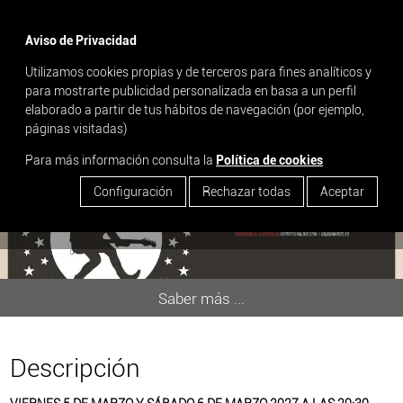
menu
Aviso de Privacidad
Utilizamos cookies propias y de terceros para fines analíticos y
search
para mostrarte publicidad personalizada en basa a un perfil
elaborado a partir de tus hábitos de navegación (por ejemplo,
FITO & FITIPALDIS - AULLIDOS
páginas visitadas)
TOUR
Para más información consulta la
Política de cookies
Configuración
Rechazar todas
Aceptar
Saber más ...
Descripción