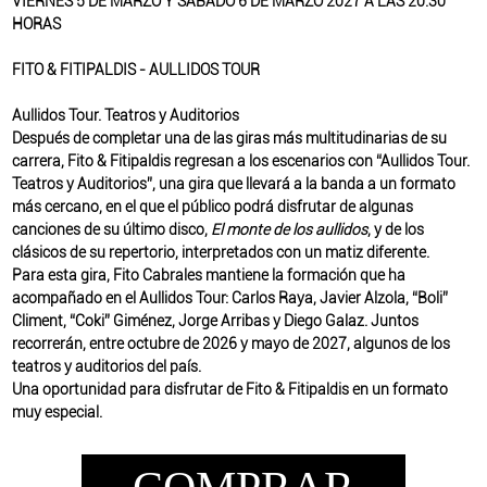
VIERNES 5 DE MARZO Y SÁBADO 6 DE MARZO 2027 A LAS 20:30
HORAS
FITO & FITIPALDIS - AULLIDOS TOUR
Aullidos Tour. Teatros y Auditorios
Después de completar una de las giras más multitudinarias de su
carrera, Fito & Fitipaldis regresan a los escenarios con “Aullidos Tour.
Teatros y Auditorios”, una gira que llevará a la banda a un formato
más cercano, en el que el público podrá disfrutar de algunas
canciones de su último disco,
El monte de los aullidos
, y de los
clásicos de su repertorio, interpretados con un matiz diferente.
Para esta gira, Fito Cabrales mantiene la formación que ha
acompañado en el Aullidos Tour: Carlos Raya, Javier Alzola, “Boli”
Climent, “Coki” Giménez, Jorge Arribas y Diego Galaz. Juntos
recorrerán, entre octubre de 2026 y mayo de 2027, algunos de los
teatros y auditorios del país.
Una oportunidad para disfrutar de Fito & Fitipaldis en un formato
muy especial.