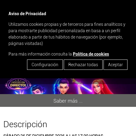
menu
Aviso de Privacidad
Utilizamos cookies propias y de terceros para fines analíticos y
search
para mostrarte publicidad personalizada en basa a un perfil
elaborado a partir de tus hábitos de navegación (por ejemplo,
LAS GUERRERAS K-POP, EL
páginas visitadas)
MUSICAL
Para más información consulta la
Política de cookies
Configuración
Rechazar todas
Aceptar
Saber más ...
Descripción